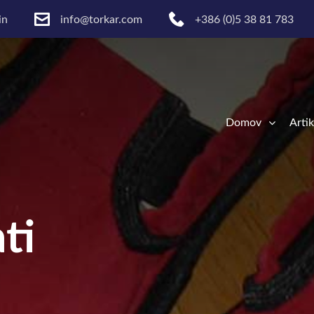
in
info@torkar.com
+386 (0)5 38 81 783
Domov
Artik
ti