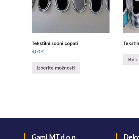
Tekstilni sobni copati
Tekstil
4,00
€
Beri 
Izberite možnosti
Gami MT d.o.o.
Delo