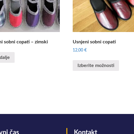
ni sobni copati – zimski
Usnjeni sobni copati
12,00
€
dalje
Izberite možnosti
vni čas
Kontakt