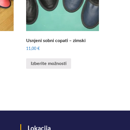
Usnjeni sobni copati – zimski
11,00
€
Izberite možnosti
Lokacija