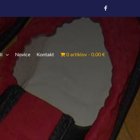
li
Novice
Kontakt
0 artiklov
0,00 €